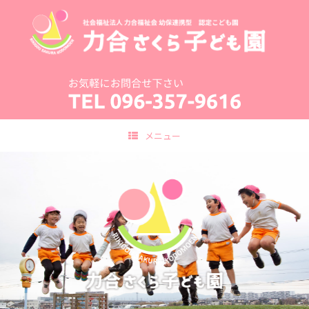
コ
ン
テ
ン
ツ
へ
ス
キ
ッ
プ
メニュー